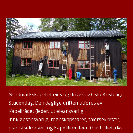
Nordmarkskapellet eies og drives av Oslo Kristelige
Studentlag. Den daglige driften utføres av
Kapellrådet (leder, utleie
ansvarlig
,
innkjøps
ansvarlig
, regnskapsfører, talersekretær,
pianistsekretær) og Kapellkomiteen (husfolket, dvs.