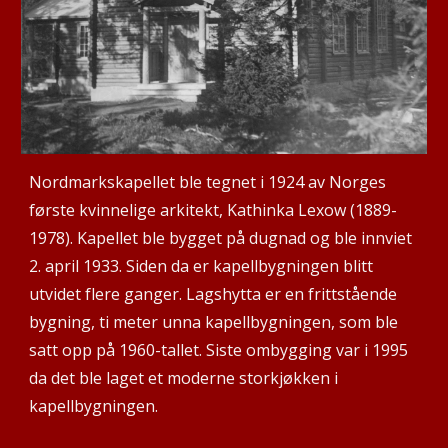
Nordmarkskapellet ble tegnet i 1924 av Norges
første kvinnelige arkitekt, Kathinka Lexow (1889-
1978). Kapellet ble bygget på dugnad og ble innviet
2. april 1933. Siden da er kapellbygningen blitt
utvidet flere ganger. Lagshytta er en frittstående
bygning, ti meter unna kapellbygningen, som ble
satt opp på 1960-tallet. Siste ombygging var i 1995
da det ble laget et moderne storkjøkken i
kapellbygningen.