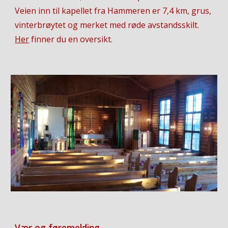
Veien inn til kapellet fra Hammeren er 7,4 km, grus,
vinterbrøytet og merket med røde avstandsskilt.
Her
finner du en oversikt.
Vær og føremelding